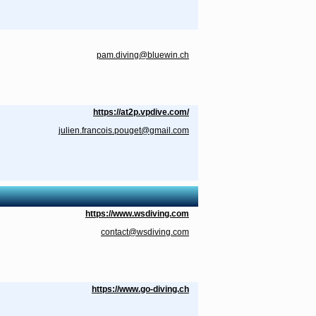
pam.diving@bluewin.ch
https://at2p.vpdive.com/
julien.francois.pouget@gmail.com
https://www.wsdiving.com
contact@wsdiving.com
https://www.go-diving.ch