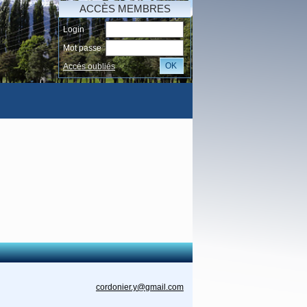
ACCÈS MEMBRES
Login
Mot passe
OK
Accés oubliés
AI
cordonier.y@gmail.com