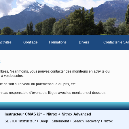
ctivités
Gonflage
Formations
Divers
Contacter le SAI
La galerie photos complète
Le Livre d'or du S
s
Les news du club
bres. Néanmoins, vous pouvez contacter des moniteurs en activité qui
 à vos besoins.
Vidéos
e ce soit au niveau du paiement que du prix, etc...
Documents divers
 cas responsable d'éventuels litiges avec les moniteurs ci-dessous.
Piscine Sion
Instructeur CMAS i2* + Nitrox + Nitrox Advanced
mbre
SDI/TDI : Instructeur + Deep + Sidemount + Search Recovery + Nitrox