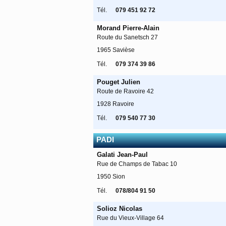
Tél.
079 451 92 72
Morand Pierre-Alain
Route du Sanetsch 27
1965 Savièse
Tél.
079 374 39 86
Pouget Julien
Route de Ravoire 42
1928 Ravoire
Tél.
079 540 77 30
PADI
Galati Jean-Paul
Rue de Champs de Tabac 10
1950 Sion
Tél.
078/804 91 50
Solioz Nicolas
Rue du Vieux-Village 64