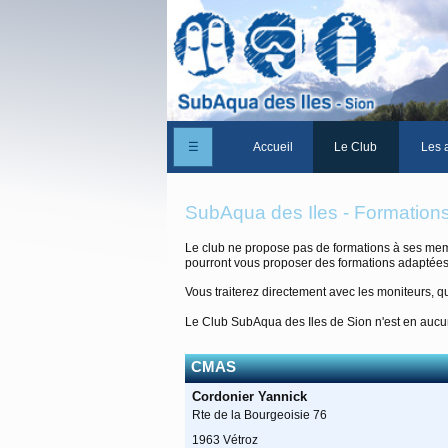
☰
Accueil
Le Club
Les a
Un peu d'histoire
SubAqua des Iles - Formation
Les Statuts du club
Le club ne propose pas de formations à ses mem
pourront vous proposer des formations adaptées
Le comité
Vous traiterez directement avec les moniteurs, qu
Les membres du club
Le Club SubAqua des Iles de Sion n'est en aucun
La Cabane des Iles
CMAS
Le domaine des Iles
Cordonier Yannick
Adhérer/Devenir me
Rte de la Bourgeoisie 76
1963 Vétroz