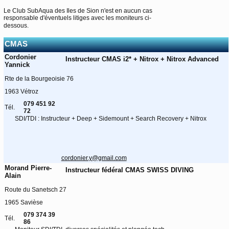
Le Club SubAqua des Iles de Sion n'est en aucun cas
responsable d'éventuels litiges avec les moniteurs ci-
dessous.
CMAS
Cordonier
Instructeur CMAS i2* + Nitrox + Nitrox Advanced
Yannick
Rte de la Bourgeoisie 76
1963 Vétroz
079 451 92
Tél.
72
SDI/TDI : Instructeur + Deep + Sidemount + Search Recovery + Nitrox
cordonier.y@gmail.com
Morand Pierre-
Instructeur fédéral CMAS SWISS DIVING
Alain
Route du Sanetsch 27
1965 Savièse
079 374 39
Tél.
86