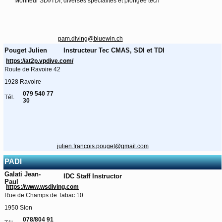
Moniteur SDI/TDI, diverses spécialités et plongée tech
pam.diving@bluewin.ch
Pouget Julien
Instructeur Tec CMAS, SDI et TDI
https://at2p.vpdive.com/
Route de Ravoire 42
1928 Ravoire
079 540 77
Tél.
30
julien.francois.pouget@gmail.com
PADI
Galati Jean-
IDC Staff Instructor
Paul
https://www.wsdiving.com
Rue de Champs de Tabac 10
1950 Sion
078/804 91