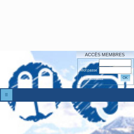
ACCÈS MEMBRES
Login
Mot passe
OK
Accés oubliés
☰