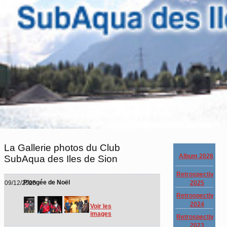
La Gallerie photos du Club
Album 2026
SubAqua des Iles de Sion
Retrospective
Plongée de Noël
2025
09/12/2025
Retrospective
2024
Voir les
images
Retrospective
2023