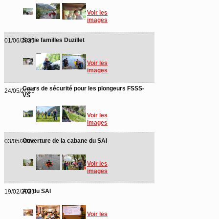
Voir les
images
Sortie familles Duzillet
01/06/2025
Voir les
images
Cours de sécurité pour les plongeurs FSSS-
24/05/2025
VS
Voir les
images
Ouverture de la cabane du SAI
03/05/2025
Voir les
images
AG du SAI
19/02/2025
Voir les