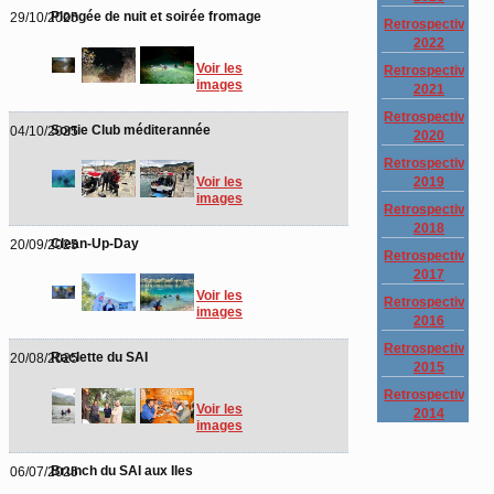
Plongée de nuit et soirée fromage
29/10/2025
Retrospective
2022
Voir les
Retrospective
images
2021
Retrospective
Sortie Club méditerannée
04/10/2025
2020
Retrospective
2019
Voir les
images
Retrospective
2018
Clean-Up-Day
20/09/2025
Retrospective
2017
Voir les
Retrospective
images
2016
Retrospective
Raclette du SAI
20/08/2025
2015
Retrospective
Voir les
2014
images
Brunch du SAI aux Iles
06/07/2025