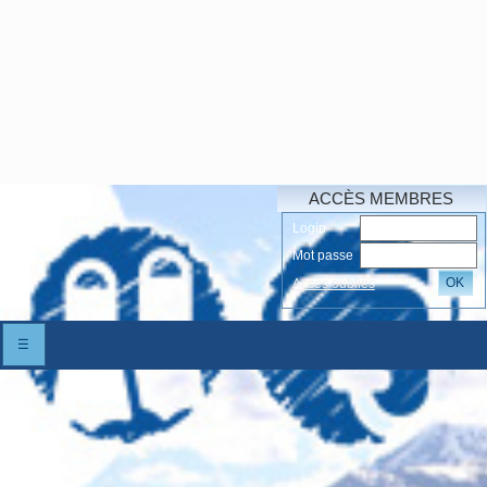
ACCÈS MEMBRES
Login
Mot passe
OK
Accés oubliés
☰