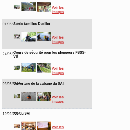
Voir les
images
Sortie familles Duzillet
01/06/2025
Voir les
images
Cours de sécurité pour les plongeurs FSSS-
24/05/2025
VS
Voir les
images
Ouverture de la cabane du SAI
03/05/2025
Voir les
images
AG du SAI
19/02/2025
Voir les