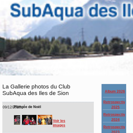
La Gallerie photos du Club
Album 2026
SubAqua des Iles de Sion
Retrospective
Plongée de Noël
2025
09/12/2025
Retrospective
2024
Voir les
images
Retrospective
2023