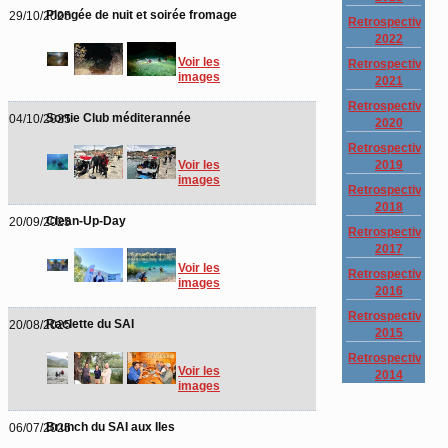
Plongée de nuit et soirée fromage
29/10/2025
Retrospective
2022
Voir les
Retrospective
images
2021
Retrospective
Sortie Club méditerannée
04/10/2025
2020
Retrospective
2019
Voir les
images
Retrospective
2018
Clean-Up-Day
20/09/2025
Retrospective
2017
Voir les
Retrospective
images
2016
Retrospective
Raclette du SAI
20/08/2025
2015
Retrospective
Voir les
2014
images
Brunch du SAI aux Iles
06/07/2025