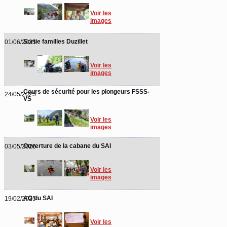
Voir les
images
Sortie familles Duzillet
01/06/2025
Voir les
images
Cours de sécurité pour les plongeurs FSSS-
24/05/2025
VS
Voir les
images
Ouverture de la cabane du SAI
03/05/2025
Voir les
images
AG du SAI
19/02/2025
Voir les