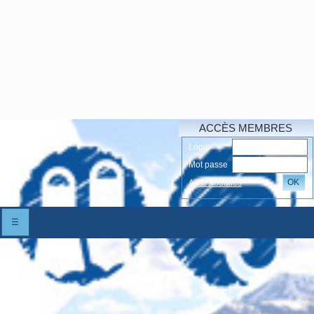
ACCÈS MEMBRES
Login
Mot passe
OK
Accés oubliés
☰