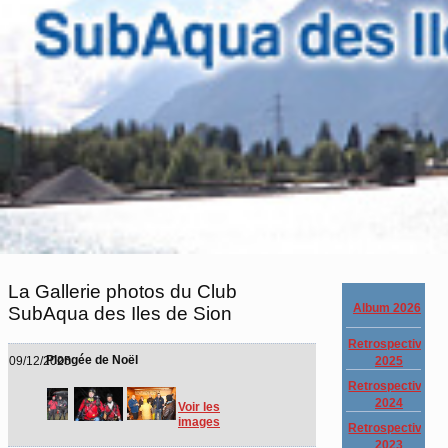
La Gallerie photos du Club
Album 2026
SubAqua des Iles de Sion
Retrospective
Plongée de Noël
2025
09/12/2025
Retrospective
2024
Voir les
images
Retrospective
2023