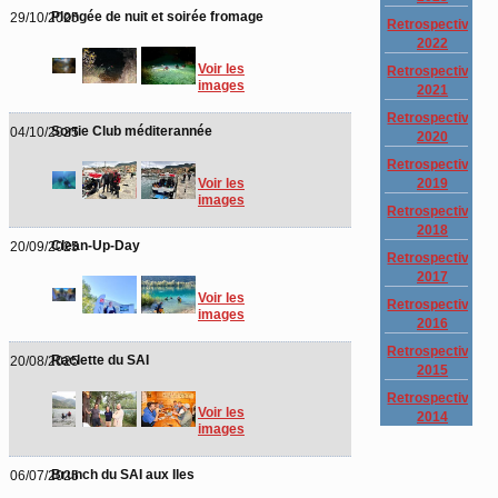
Plongée de nuit et soirée fromage
29/10/2025
Retrospective
2022
Voir les
Retrospective
images
2021
Retrospective
Sortie Club méditerannée
04/10/2025
2020
Retrospective
2019
Voir les
images
Retrospective
2018
Clean-Up-Day
20/09/2025
Retrospective
2017
Voir les
Retrospective
images
2016
Retrospective
Raclette du SAI
20/08/2025
2015
Retrospective
Voir les
2014
images
Brunch du SAI aux Iles
06/07/2025