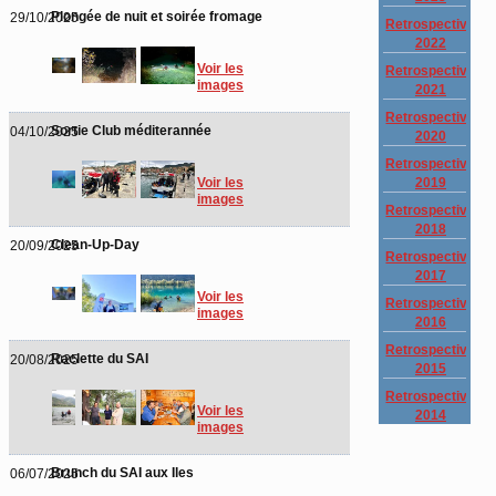
Plongée de nuit et soirée fromage
29/10/2025
Retrospective
2022
Voir les
Retrospective
images
2021
Retrospective
Sortie Club méditerannée
04/10/2025
2020
Retrospective
2019
Voir les
images
Retrospective
2018
Clean-Up-Day
20/09/2025
Retrospective
2017
Voir les
Retrospective
images
2016
Retrospective
Raclette du SAI
20/08/2025
2015
Retrospective
Voir les
2014
images
Brunch du SAI aux Iles
06/07/2025