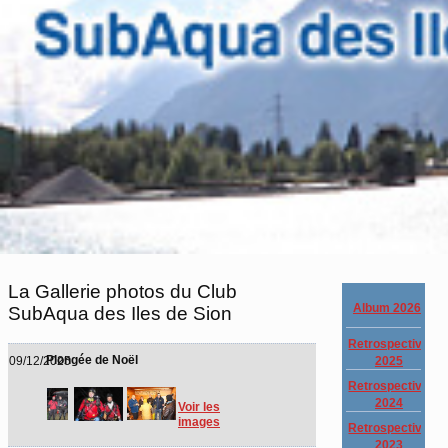
La Gallerie photos du Club
Album 2026
SubAqua des Iles de Sion
Retrospective
Plongée de Noël
2025
09/12/2025
Retrospective
2024
Voir les
images
Retrospective
2023