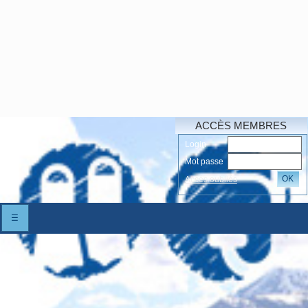
ACCÈS MEMBRES
Login
Mot passe
OK
Accés oubliés
☰