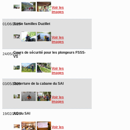
Voir les
images
Sortie familles Duzillet
01/06/2025
Voir les
images
Cours de sécurité pour les plongeurs FSSS-
24/05/2025
VS
Voir les
images
Ouverture de la cabane du SAI
03/05/2025
Voir les
images
AG du SAI
19/02/2025
Voir les