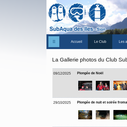
☰
Accueil
Le Club
Les a
Un peu d'histoire
La Gallerie photos du Club Su
Les Statuts du club
Plongée de Noël
09/12/2025
Le comité
Les membres du club
La Cabane des Iles
Plongée de nuit et soirée from
29/10/2025
Le domaine des Iles
Adhérer/Devenir mem