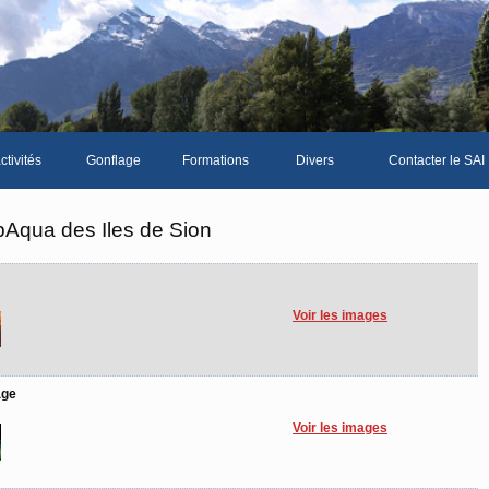
ctivités
Gonflage
Formations
Divers
Contacter le SAI
La galerie photos complète
Le Livre d'or du SA
bAqua des Iles de Sion
Les news du club
Vidéos
Voir les images
Documents divers
Piscine Sion
age
Voir les images
bre