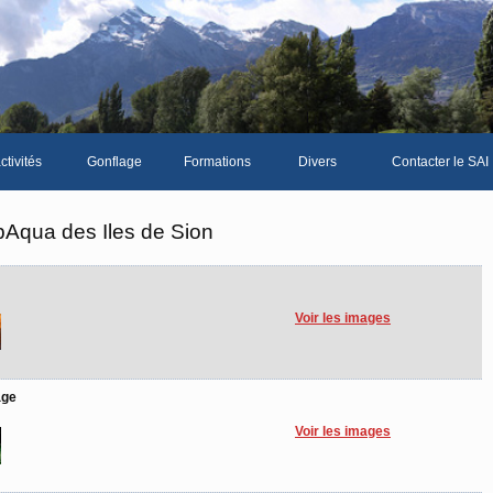
ctivités
Gonflage
Formations
Divers
Contacter le SAI
La galerie photos complète
Le Livre d'or du SA
bAqua des Iles de Sion
Les news du club
Vidéos
Voir les images
Documents divers
Piscine Sion
age
Voir les images
bre