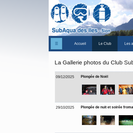
☰
Accueil
Le Club
Les a
Un peu d'histoire
La Gallerie photos du Club Su
Les Statuts du club
Plongée de Noël
09/12/2025
Le comité
Les membres du club
La Cabane des Iles
Plongée de nuit et soirée from
29/10/2025
Le domaine des Iles
Adhérer/Devenir mem