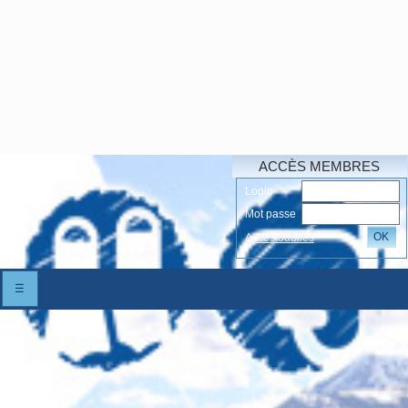
ACCÈS MEMBRES
Login
Mot passe
OK
Accés oubliés
☰