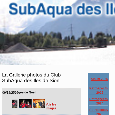
La Gallerie photos du Club
Album 2026
SubAqua des Iles de Sion
Retrospective
Plongée de Noël
2025
09/12/2025
Retrospective
2024
Voir les
images
Retrospective
2023