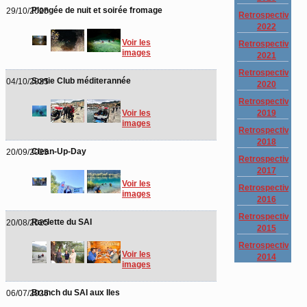
Plongée de nuit et soirée fromage
29/10/2025
Retrospective
2022
Voir les
Retrospective
images
2021
Retrospective
Sortie Club méditerannée
04/10/2025
2020
Retrospective
2019
Voir les
images
Retrospective
2018
Clean-Up-Day
20/09/2025
Retrospective
2017
Voir les
Retrospective
images
2016
Retrospective
Raclette du SAI
20/08/2025
2015
Retrospective
Voir les
2014
images
Brunch du SAI aux Iles
06/07/2025