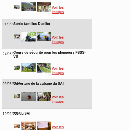
Voir les
images
Sortie familles Duzillet
01/06/2025
Voir les
images
Cours de sécurité pour les plongeurs FSSS-
24/05/2025
VS
Voir les
images
Ouverture de la cabane du SAI
03/05/2025
Voir les
images
AG du SAI
19/02/2025
Voir les