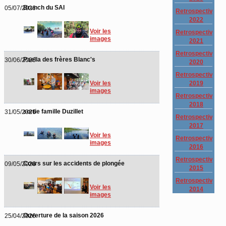
Brunch du SAI
05/07/2026
Retrospective
2022
Voir les
Retrospective
images
2021
Retrospective
Paella des frères Blanc's
30/06/2026
2020
Retrospective
2019
Voir les
images
Retrospective
2018
sortie famille Duzillet
31/05/2026
Retrospective
2017
Voir les
Retrospective
images
2016
Retrospective
Cours sur les accidents de plongée
09/05/2026
2015
Retrospective
Voir les
2014
images
Ouverture de la saison 2026
25/04/2026