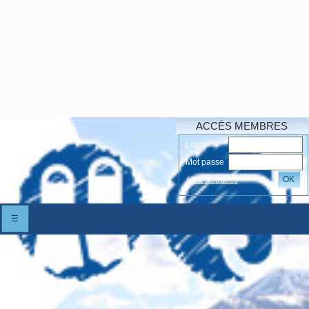
ACCÈS MEMBRES
Login
Mot passe
OK
Accés oubliés
☰