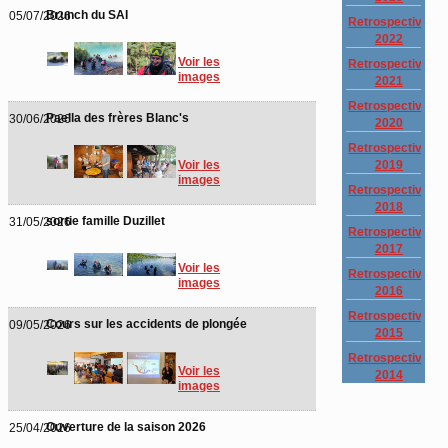
Brunch du SAI
05/07/2026
Retrospective
2022
Voir les
Retrospective
images
2021
Retrospective
Paella des frères Blanc's
30/06/2026
2020
Retrospective
2019
Voir les
images
Retrospective
2018
sortie famille Duzillet
31/05/2026
Retrospective
2017
Voir les
Retrospective
images
2016
Retrospective
Cours sur les accidents de plongée
09/05/2026
2015
Retrospective
Voir les
2014
images
Ouverture de la saison 2026
25/04/2026