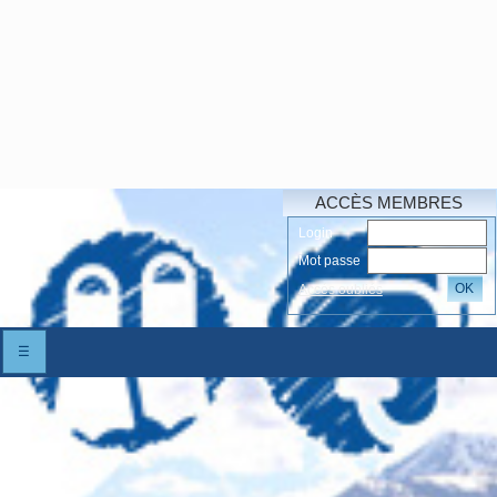
ACCÈS MEMBRES
Login
Mot passe
OK
Accés oubliés
☰