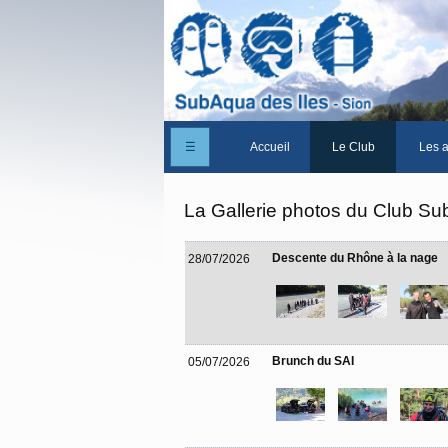
☰
Accueil
Le Club
Les a
Un peu d'histoire
La Gallerie photos du Club Su
Les Statuts du club
Descente du Rhône à la nage
28/07/2026
Le comité
Les membres du club
La Cabane des Iles
Brunch du SAI
05/07/2026
Le domaine des Iles
Adhérer/Devenir mem