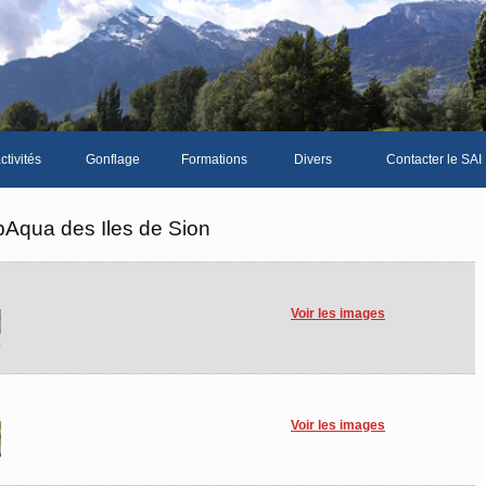
ctivités
Gonflage
Formations
Divers
Contacter le SAI
La galerie photos complète
Le Livre d'or du SA
bAqua des Iles de Sion
Les news du club
Vidéos
Voir les images
Documents divers
Piscine Sion
Voir les images
bre