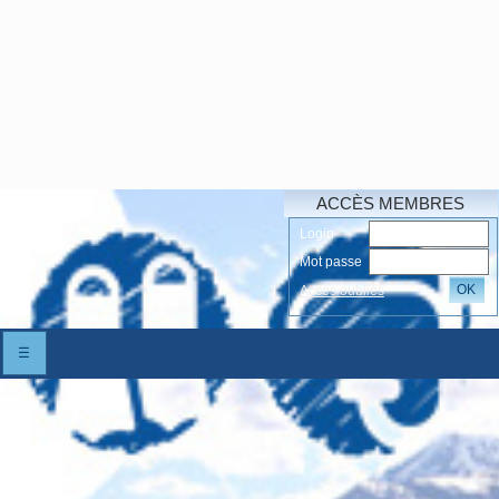
ACCÈS MEMBRES
Login
Mot passe
OK
Accés oubliés
☰