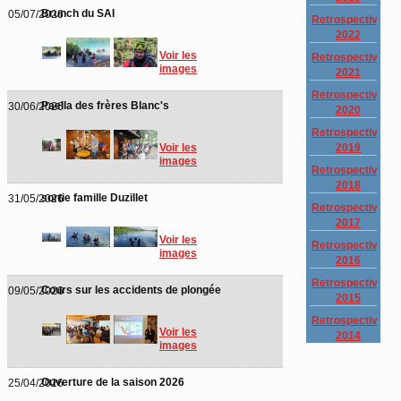
Brunch du SAI
05/07/2026
Retrospective
2022
Voir les
Retrospective
images
2021
Retrospective
Paella des frères Blanc's
30/06/2026
2020
Retrospective
2019
Voir les
images
Retrospective
2018
sortie famille Duzillet
31/05/2026
Retrospective
2017
Voir les
Retrospective
images
2016
Retrospective
Cours sur les accidents de plongée
09/05/2026
2015
Retrospective
Voir les
2014
images
Ouverture de la saison 2026
25/04/2026