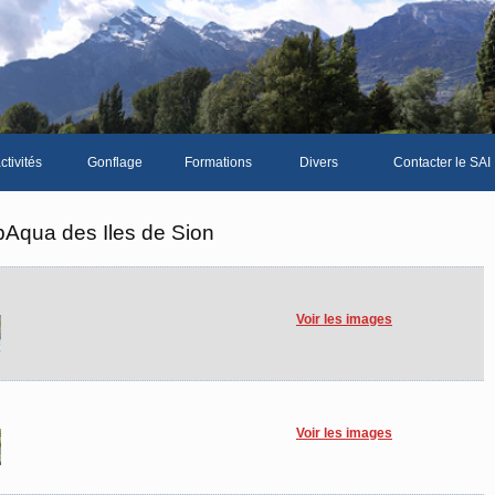
ctivités
Gonflage
Formations
Divers
Contacter le SAI
La galerie photos complète
Le Livre d'or du SA
bAqua des Iles de Sion
Les news du club
Vidéos
Voir les images
Documents divers
Piscine Sion
Voir les images
bre