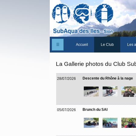
☰
Accueil
Le Club
Les a
Un peu d'histoire
La Gallerie photos du Club Su
Les Statuts du club
Descente du Rhône à la nage
28/07/2026
Le comité
Les membres du club
La Cabane des Iles
Brunch du SAI
05/07/2026
Le domaine des Iles
Adhérer/Devenir mem