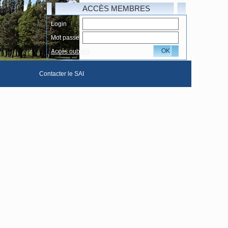
ACCÈS MEMBRES
Login
Mot passe
OK
Accés oubliés
Contacter le SAI
hotos complète
Le Livre d'or du SAI
club
ivers