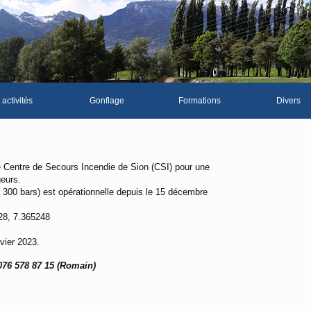
 activités
Gonflage
Formations
Divers
La galerie p
Les news du 
 Centre de Secours Incendie de Sion (CSI) pour une
geurs.
Vidéos
 et 300 bars) est opérationnelle depuis le 15 décembre
Documents d
28, 7.365248
Piscine Sion
vier 2023.
076 578 87 15 (Romain)