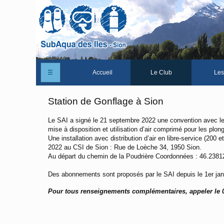
☰
Accueil
Le Club
Les
Un peu d'histoire
Station de Gonflage à Sion
Les Statuts du club
Le SAI a signé le 21 septembre 2022 une convention avec le
mise à disposition et utilisation d’air comprimé pour les plon
Le comité
Une installation avec distribution d’air en libre-service (200
2022 au CSI de Sion : Rue de Loèche 34, 1950 Sion.
Les membres du club
Au départ du chemin de la Poudrière Coordonnées : 46.2381
La Cabane des Iles
Des abonnements sont proposés par le SAI depuis le 1er jan
Le domaine des Iles
Pour tous renseignements complémentaires, appeler le 
Adhérer/Devenir membre