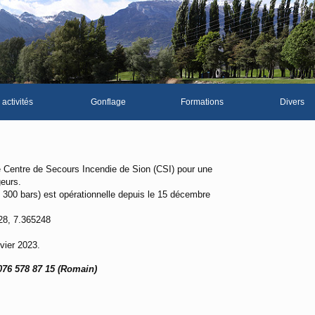
 activités
Gonflage
Formations
Divers
La galerie p
Les news du 
 Centre de Secours Incendie de Sion (CSI) pour une
geurs.
Vidéos
 et 300 bars) est opérationnelle depuis le 15 décembre
Documents d
28, 7.365248
Piscine Sion
vier 2023.
076 578 87 15 (Romain)