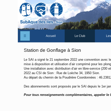
☰
Accueil
Le Club
Les
Un peu d'histoire
Station de Gonflage à Sion
Les Statuts du club
Le SAI a signé le 21 septembre 2022 une convention avec le
mise à disposition et utilisation d’air comprimé pour les plon
Le comité
Une installation avec distribution d’air en libre-service (200
2022 au CSI de Sion : Rue de Loèche 34, 1950 Sion.
Les membres du club
Au départ du chemin de la Poudrière Coordonnées : 46.2381
La Cabane des Iles
Des abonnements sont proposés par le SAI depuis le 1er jan
Le domaine des Iles
Pour tous renseignements complémentaires, appeler le 
Adhérer/Devenir membre