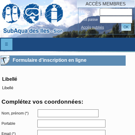
ACCÈS MEMBRES
Login
Mot passe
OK
Accés oubliés
☰
Formulaire d'inscription en ligne
Libellé
Libellé
Complétez vos coordonnées:
Nom, prénom (*)
Portable
Email (*)