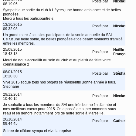
Posté par
Nicolas
08:19:06
Sympathique sortie du club à Hèyres, une bonne ambiance et de belles
plongées.
Merci à tous les participant(e)s
13/10/2015
Posté par
Nicolas
09:32:08
Un grand merci à tous les participants de la sortie annuelle du SAI.
Ce fut une belle sortie, de belles plongées et de beaux moments d'amitié
entre les membres.
25/08/2015
Noëlle &
Posté par
18:43:13
François
Merci de nous accueillir au sein du club et au plaisir de faire votre
connaissance :)
08/01/2015
Posté par
Stéphane
16:20:30
Vive 2015 et que tous nos projets se réalisent!!! Bonne année à tous.
Stéphane
29/12/2014
Posté par
Nicolas
10:40:15
Je souhaite à tous les membres du SAI une très bonne fin d'année et
mes meilleurs voeux pour 2015. On a passé de super moments sous
l'eau et en dehors, notamment lors de notre sortie à Marseille.
26/10/2014
Posté par
Catherine
09:44:45
Soiree de clôture sympa et vive la reprise