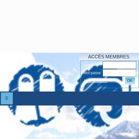
ACCÈS MEMBRES
Login
Mot passe
OK
Accés oubliés
☰