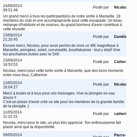
24/09/2014
Posté par
Nicolas
09:51:48
Un grand merci à tous les participant(e)s de notre sortie à Marseille. 18
membres du club et une accompagnante pour cette escapade. Un beau
mélange d'habitués et de novices, du grand bonheur d'avoir contribué à
cette réussite.
23/09/2014
Posté par
Danièle
21:20:45
Encore merci, Nicolas, pour avoir permis de vivre ce WE magnifique à
Marseille, plongées, soleil, convivialité, bouillabaisse - tout y était! Vive
les prochaines bulles avec le SAI!
23/09/2014
Posté par
Catherine
18:53:53
Nicolas, merci pour cette belle sortie à Marseille, que des bons moments
entre nous tous, Catherine
12/05/2014
Posté par
Nicolas
16:04:27
Merci à toutes et à tous pour vos messages. Vive la plongée en eau
douce !!
C'est un plaisir d'avoir créé ce site pour les membres de la grande famille
de la plongée ;)
11/05/2014
Posté par
catherine
11:22:15
Nicolas, merci pour le site, un plus très apprécié. Ton enthousiasme fait
plaisir ainsi que ta disponibilité.
09/05/2014
Pierre-