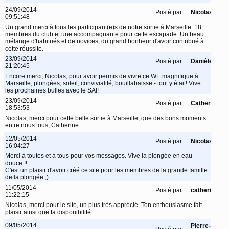
24/09/2014
Posté par
Nicolas
09:51:48
Un grand merci à tous les participant(e)s de notre sortie à Marseille. 18
membres du club et une accompagnante pour cette escapade. Un beau
mélange d'habitués et de novices, du grand bonheur d'avoir contribué à
cette réussite.
23/09/2014
Posté par
Danièle
21:20:45
Encore merci, Nicolas, pour avoir permis de vivre ce WE magnifique à
Marseille, plongées, soleil, convivialité, bouillabaisse - tout y était! Vive
les prochaines bulles avec le SAI!
23/09/2014
Posté par
Catherine
18:53:53
Nicolas, merci pour cette belle sortie à Marseille, que des bons moments
entre nous tous, Catherine
12/05/2014
Posté par
Nicolas
16:04:27
Merci à toutes et à tous pour vos messages. Vive la plongée en eau
douce !!
C'est un plaisir d'avoir créé ce site pour les membres de la grande famille
de la plongée ;)
11/05/2014
Posté par
catherine
11:22:15
Nicolas, merci pour le site, un plus très apprécié. Ton enthousiasme fait
plaisir ainsi que ta disponibilité.
09/05/2014
Pierre-