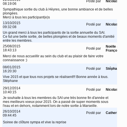
Posté par
Nicolas
08:19:06
Sympathique sortie du club à Hèyres, une bonne ambiance et de belles
plongées.
Merci à tous les participant(e)s
13/10/2015
Posté par
Nicolas
09:32:08
Un grand merci à tous les participants de la sortie annuelle du SAI.
Ce fut une belle sortie, de belles plongées et de beaux moments d'amitié
entre les membres.
25/08/2015
Noëlle &
Posté par
18:43:13
François
Merci de nous accueillir au sein du club et au plaisir de faire votre
connaissance :)
08/01/2015
Posté par
Stéphane
16:20:30
Vive 2015 et que tous nos projets se réalisent!!! Bonne année à tous.
Stéphane
29/12/2014
Posté par
Nicolas
10:40:15
Je souhaite à tous les membres du SAI une très bonne fin d'année et
mes meilleurs voeux pour 2015. On a passé de super moments sous
l'eau et en dehors, notamment lors de notre sortie à Marseille.
26/10/2014
Posté par
Catherine
09:44:45
Soiree de clôture sympa et vive la reprise