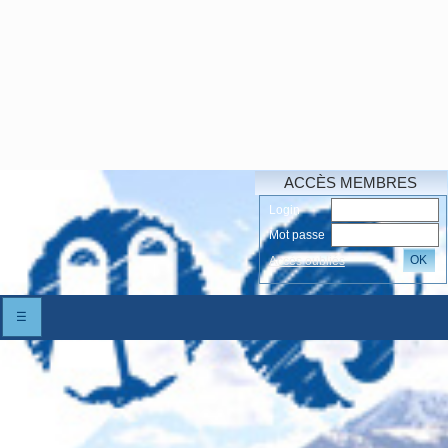
ACCÈS MEMBRES
Login
Mot passe
OK
Accés oubliés
☰