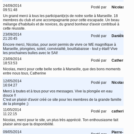
24/09/2014
Posté par
Nicolas
09:51:48
Un grand merci à tous les participant(e)s de notre sortie à Marseille. 18
membres du club et une accompagnante pour cette escapade. Un beau
mélange d'habitués et de novices, du grand bonheur d'avoir contribué à
cette réussite.
23/09/2014
Posté par
Danièle
21:20:45
Encore merci, Nicolas, pour avoir permis de vivre ce WE magnifique à
Marseille, plongées, soleil, convivialité, bouillabaisse - tout y était! Vive
les prochaines bulles avec le SAI!
23/09/2014
Posté par
Catherine
18:53:53
Nicolas, merci pour cette belle sortie à Marseille, que des bons moments
entre nous tous, Catherine
12/05/2014
Posté par
Nicolas
16:04:27
Merci à toutes et à tous pour vos messages. Vive la plongée en eau
douce !!
C'est un plaisir d'avoir créé ce site pour les membres de la grande famille
de la plongée ;)
11/05/2014
Posté par
catherine
11:22:15
Nicolas, merci pour le site, un plus très apprécié. Ton enthousiasme fait
plaisir ainsi que ta disponibilité.
09/05/2014
Pierre-