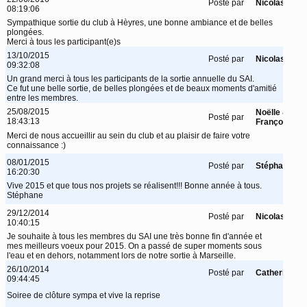
Posté par
Nicolas
08:19:06
Sympathique sortie du club à Hèyres, une bonne ambiance et de belles
plongées.
Merci à tous les participant(e)s
13/10/2015
Posté par
Nicolas
09:32:08
Un grand merci à tous les participants de la sortie annuelle du SAI.
Ce fut une belle sortie, de belles plongées et de beaux moments d'amitié
entre les membres.
25/08/2015
Noëlle &
Posté par
18:43:13
François
Merci de nous accueillir au sein du club et au plaisir de faire votre
connaissance :)
08/01/2015
Posté par
Stéphane
16:20:30
Vive 2015 et que tous nos projets se réalisent!!! Bonne année à tous.
Stéphane
29/12/2014
Posté par
Nicolas
10:40:15
Je souhaite à tous les membres du SAI une très bonne fin d'année et
mes meilleurs voeux pour 2015. On a passé de super moments sous
l'eau et en dehors, notamment lors de notre sortie à Marseille.
26/10/2014
Posté par
Catherine
09:44:45
Soiree de clôture sympa et vive la reprise