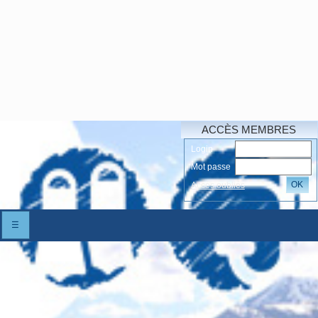
ACCÈS MEMBRES
Login
Mot passe
OK
Accés oubliés
☰