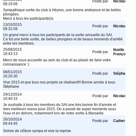
Posté par
Nicolas
08:19:06
Sympathique sortie du club à Hèyres, une bonne ambiance et de belles
plongées.
Merci à tous les participant(e)s
13/10/2015
Posté par
Nicolas
09:32:08
Un grand merci à tous les participants de la sortie annuelle du SAI.
Ce fut une belle sortie, de belles plongées et de beaux moments d'amitié
entre les membres.
25/08/2015
Noëlle &
Posté par
18:43:13
François
Merci de nous accueillir au sein du club et au plaisir de faire votre
connaissance :)
08/01/2015
Posté par
Stéphane
16:20:30
Vive 2015 et que tous nos projets se réalisent!!! Bonne année à tous.
Stéphane
29/12/2014
Posté par
Nicolas
10:40:15
Je souhaite à tous les membres du SAI une très bonne fin d'année et
mes meilleurs voeux pour 2015. On a passé de super moments sous
l'eau et en dehors, notamment lors de notre sortie à Marseille.
26/10/2014
Posté par
Catherine
09:44:45
Soiree de clôture sympa et vive la reprise