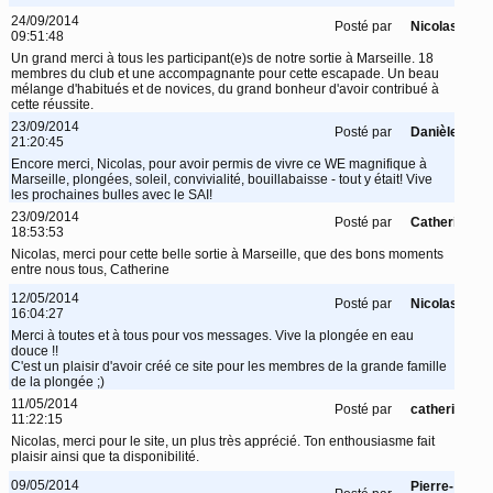
24/09/2014
Posté par
Nicolas
09:51:48
Un grand merci à tous les participant(e)s de notre sortie à Marseille. 18
membres du club et une accompagnante pour cette escapade. Un beau
mélange d'habitués et de novices, du grand bonheur d'avoir contribué à
cette réussite.
23/09/2014
Posté par
Danièle
21:20:45
Encore merci, Nicolas, pour avoir permis de vivre ce WE magnifique à
Marseille, plongées, soleil, convivialité, bouillabaisse - tout y était! Vive
les prochaines bulles avec le SAI!
23/09/2014
Posté par
Catherine
18:53:53
Nicolas, merci pour cette belle sortie à Marseille, que des bons moments
entre nous tous, Catherine
12/05/2014
Posté par
Nicolas
16:04:27
Merci à toutes et à tous pour vos messages. Vive la plongée en eau
douce !!
C'est un plaisir d'avoir créé ce site pour les membres de la grande famille
de la plongée ;)
11/05/2014
Posté par
catherine
11:22:15
Nicolas, merci pour le site, un plus très apprécié. Ton enthousiasme fait
plaisir ainsi que ta disponibilité.
09/05/2014
Pierre-