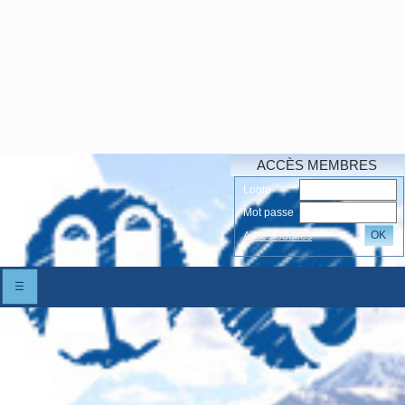
ACCÈS MEMBRES
Login
Mot passe
OK
Accés oubliés
☰