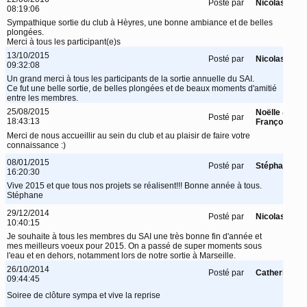
Posté par
Nicolas
08:19:06
Sympathique sortie du club à Hèyres, une bonne ambiance et de belles
plongées.
Merci à tous les participant(e)s
13/10/2015
Posté par
Nicolas
09:32:08
Un grand merci à tous les participants de la sortie annuelle du SAI.
Ce fut une belle sortie, de belles plongées et de beaux moments d'amitié
entre les membres.
25/08/2015
Noëlle &
Posté par
18:43:13
François
Merci de nous accueillir au sein du club et au plaisir de faire votre
connaissance :)
08/01/2015
Posté par
Stéphane
16:20:30
Vive 2015 et que tous nos projets se réalisent!!! Bonne année à tous.
Stéphane
29/12/2014
Posté par
Nicolas
10:40:15
Je souhaite à tous les membres du SAI une très bonne fin d'année et
mes meilleurs voeux pour 2015. On a passé de super moments sous
l'eau et en dehors, notamment lors de notre sortie à Marseille.
26/10/2014
Posté par
Catherine
09:44:45
Soiree de clôture sympa et vive la reprise