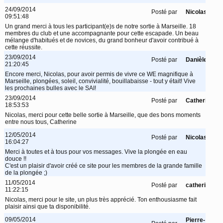
24/09/2014
Posté par
Nicolas
09:51:48
Un grand merci à tous les participant(e)s de notre sortie à Marseille. 18
membres du club et une accompagnante pour cette escapade. Un beau
mélange d'habitués et de novices, du grand bonheur d'avoir contribué à
cette réussite.
23/09/2014
Posté par
Danièle
21:20:45
Encore merci, Nicolas, pour avoir permis de vivre ce WE magnifique à
Marseille, plongées, soleil, convivialité, bouillabaisse - tout y était! Vive
les prochaines bulles avec le SAI!
23/09/2014
Posté par
Catherine
18:53:53
Nicolas, merci pour cette belle sortie à Marseille, que des bons moments
entre nous tous, Catherine
12/05/2014
Posté par
Nicolas
16:04:27
Merci à toutes et à tous pour vos messages. Vive la plongée en eau
douce !!
C'est un plaisir d'avoir créé ce site pour les membres de la grande famille
de la plongée ;)
11/05/2014
Posté par
catherine
11:22:15
Nicolas, merci pour le site, un plus très apprécié. Ton enthousiasme fait
plaisir ainsi que ta disponibilité.
09/05/2014
Pierre-