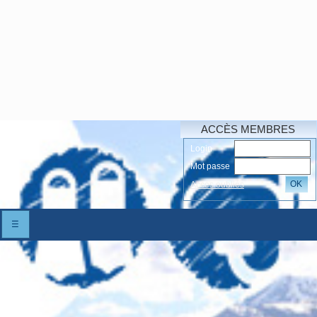
ACCÈS MEMBRES
Login
Mot passe
OK
Accés oubliés
☰