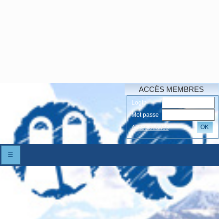
ACCÈS MEMBRES
Login
Mot passe
OK
Accés oubliés
☰