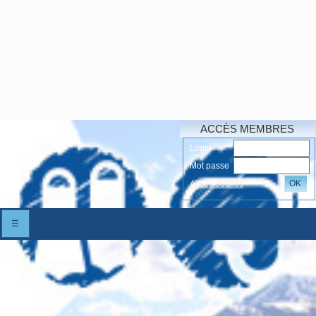
ACCÈS MEMBRES
Login
Mot passe
OK
Accés oubliés
☰