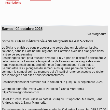
inscriptions
Samedi 04 octobre 2025
Sta Margharita
Sortie du club en méditerranée à Sta Margharita les 4 et 5 octobre
Le SAI a le plaisir de vous proposer une sortie club en Ligurie sur la côte
italienne, dans le Parc naturel régional de Portofino avec des plongées dans
la réserve sous-marine.
Les plongées sont pour tous les niveaux, il n’y a pas de difficulté particulière. A
cette période de l’année la température de l’eau est encore agréable mais
nous vous conseillons quand même un équipement pour l’eau froide.
Le club offre les 2 plongées du samedi ainsi qu’une partie du repas en
commun le samedi soir. Le membre qui s’inscrit et renonce accepte de régler
ces 2 plongées car elles nous seront facturées.
Les inscriptions sont ouvertes sur le site du club jusqu’au 5 septembre 2025
Centre de plongée Diving Group Portofino à Santa Margherita
https://www.dgportofino.com
Hôtel 4* : Park Hotel Suisse (à côté du club) ou 3*: Approbo, MA Hotel, Sant’
Andrea situés à Santa Margherita.
Renseignements complémentaires contacter Catherine Lamon tel. 079 217 50