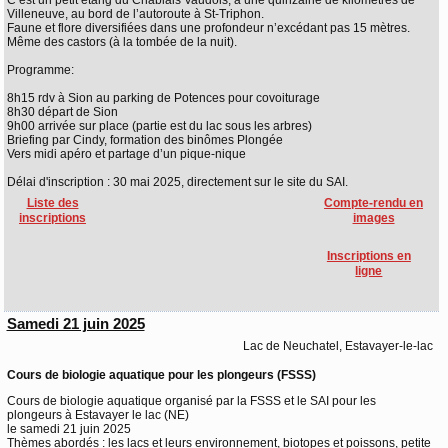
C’est un petit étang du Chablais Vaudois, à une quinzaine de kilomètres de
Villeneuve, au bord de l’autoroute à St-Triphon.
Faune et flore diversifiées dans une profondeur n’excédant pas 15 mètres.
Même des castors (à la tombée de la nuit).
Programme:
8h15 rdv à Sion au parking de Potences pour covoiturage
8h30 départ de Sion
9h00 arrivée sur place (partie est du lac sous les arbres)
Briefing par Cindy, formation des binômes Plongée
Vers midi apéro et partage d’un pique-nique
Délai d'inscription : 30 mai 2025, directement sur le site du SAI.
Liste des
Compte-rendu en
inscriptions
images
Inscriptions en
ligne
Samedi 21 juin 2025
Lac de Neuchatel, Estavayer-le-lac
Cours de biologie aquatique pour les plongeurs (FSSS)
Cours de biologie aquatique organisé par la FSSS et le SAI pour les
plongeurs à Estavayer le lac (NE)
le samedi 21 juin 2025
Thèmes abordés : les lacs et leurs environnement, biotopes et poissons, petite