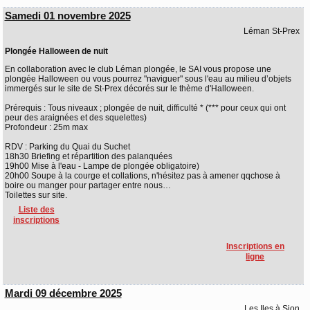
Samedi 01 novembre 2025
Léman St-Prex
Plongée Halloween de nuit
En collaboration avec le club Léman plongée, le SAI vous propose une
plongée Halloween ou vous pourrez "naviguer" sous l'eau au milieu d’objets
immergés sur le site de St-Prex décorés sur le thème d'Halloween.
Prérequis : Tous niveaux ; plongée de nuit, difficulté * (*** pour ceux qui ont
peur des araignées et des squelettes)
Profondeur : 25m max
RDV : Parking du Quai du Suchet
18h30 Briefing et répartition des palanquées
19h00 Mise à l'eau - Lampe de plongée obligatoire)
20h00 Soupe à la courge et collations, n'hésitez pas à amener qqchose à
boire ou manger pour partager entre nous…
Toilettes sur site.
Liste des
inscriptions
Inscriptions en
ligne
Mardi 09 décembre 2025
Les Iles à Sion