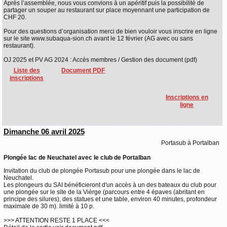
Après l’assemblée, nous vous convions à un apéritif puis la possibilité de
partager un souper au restaurant sur place moyennant une participation de
CHF 20.
Pour des questions d’organisation merci de bien vouloir vous inscrire en ligne
sur le site www.subaqua-sion.ch avant le 12 février (AG avec ou sans
restaurant).
OJ 2025 et PV AG 2024 : Accès membres / Gestion des document (pdf)
Liste des
Document PDF
inscriptions
Inscriptions en
ligne
Dimanche 06 avril 2025
Portasub à Portalban
Plongée lac de Neuchatel avec le club de Portalban
Invitation du club de plongée Portasub pour une plongée dans le lac de
Neuchatel.
Les plongeurs du SAI bénéficieront d'un accès à un des bateaux du club pour
une plongée sur le site de la Vièrge (parcours entre 4 épaves (abritant en
principe des silures), des statues et une table, environ 40 minutes, profondeur
maximale de 30 m). limité à 10 p.
>>> ATTENTION RESTE 1 PLACE <<<