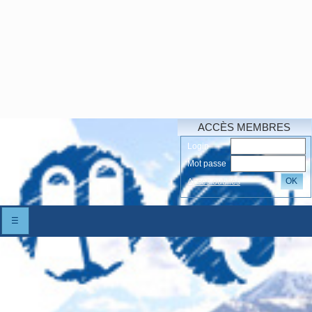
ACCÈS MEMBRES
Login
Mot passe
OK
Accés oubliés
☰