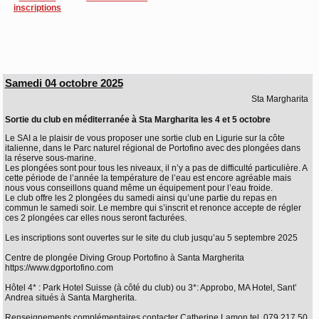
inscriptions
Samedi 04 octobre 2025
Sta Margharita
Sortie du club en méditerranée à Sta Margharita les 4 et 5 octobre
Le SAI a le plaisir de vous proposer une sortie club en Ligurie sur la côte
italienne, dans le Parc naturel régional de Portofino avec des plongées dans
la réserve sous-marine.
Les plongées sont pour tous les niveaux, il n’y a pas de difficulté particulière. A
cette période de l’année la température de l’eau est encore agréable mais
nous vous conseillons quand même un équipement pour l’eau froide.
Le club offre les 2 plongées du samedi ainsi qu’une partie du repas en
commun le samedi soir. Le membre qui s’inscrit et renonce accepte de régler
ces 2 plongées car elles nous seront facturées.
Les inscriptions sont ouvertes sur le site du club jusqu’au 5 septembre 2025
Centre de plongée Diving Group Portofino à Santa Margherita
https://www.dgportofino.com
Hôtel 4* : Park Hotel Suisse (à côté du club) ou 3*: Approbo, MA Hotel, Sant’
Andrea situés à Santa Margherita.
Renseignements complémentaires contacter Catherine Lamon tel. 079 217 50