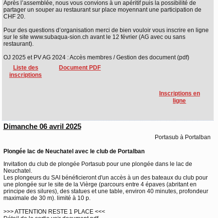
Après l’assemblée, nous vous convions à un apéritif puis la possibilité de
partager un souper au restaurant sur place moyennant une participation de
CHF 20.
Pour des questions d’organisation merci de bien vouloir vous inscrire en ligne
sur le site www.subaqua-sion.ch avant le 12 février (AG avec ou sans
restaurant).
OJ 2025 et PV AG 2024 : Accès membres / Gestion des document (pdf)
Liste des
Document PDF
inscriptions
Inscriptions en
ligne
Dimanche 06 avril 2025
Portasub à Portalban
Plongée lac de Neuchatel avec le club de Portalban
Invitation du club de plongée Portasub pour une plongée dans le lac de
Neuchatel.
Les plongeurs du SAI bénéficieront d'un accès à un des bateaux du club pour
une plongée sur le site de la Vièrge (parcours entre 4 épaves (abritant en
principe des silures), des statues et une table, environ 40 minutes, profondeur
maximale de 30 m). limité à 10 p.
>>> ATTENTION RESTE 1 PLACE <<<