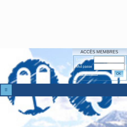
ACCÈS MEMBRES
Login
Mot passe
OK
Accés oubliés
☰