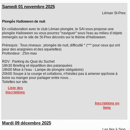
Samedi 01 novembre 2025
Léman St-Prex
Plongée Halloween de nuit
En collaboration avec le club Léman plongée, le SAI vous propose une
plongée Halloween ou vous pourrez "naviguer" sous l'eau au milieu d’objets
immergés sur le site de St-Prex décorés sur le thème d'Halloween.
Prérequis : Tous niveaux ; plongée de nuit, difficulté * (*** pour ceux qui ont
peur des araignées et des squelettes)
Profondeur : 25m max
RDV : Parking du Quai du Suchet
18h30 Briefing et répartition des palanquées
19h00 Mise à l'eau - Lampe de plongée obligatoire)
20h00 Soupe à la courge et collations, n'hésitez pas à amener qqchose à
boire ou manger pour partager entre nous…
Toilettes sur site.
Liste des
inscriptions
Inscriptions en
ligne
Mardi 09 décembre 2025
Les Iles à Sion