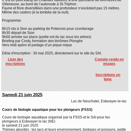
C’est un petit étang du Chablais Vaudois, à une quinzaine de kilomètres de
Villeneuve, au bord de l’autoroute à St-Triphon.
Faune et flore diversifiées dans une profondeur n’excédant pas 15 mètres.
Même des castors (à la tombée de la nuit).
Programme:
8h15 rdv à Sion au parking de Potences pour covoiturage
8h30 départ de Sion
9h00 arrivée sur place (partie est du lac sous les arbres)
Briefing par Cindy, formation des binômes Plongée
Vers midi apéro et partage d’un pique-nique
Délai d'inscription : 30 mai 2025, directement sur le site du SAI.
Liste des
Compte-rendu en
inscriptions
images
Inscriptions en
ligne
Samedi 21 juin 2025
Lac de Neuchatel, Estavayer-le-lac
Cours de biologie aquatique pour les plongeurs (FSSS)
Cours de biologie aquatique organisé par la FSSS et le SAI pour les
plongeurs à Estavayer le lac (NE)
le samedi 21 juin 2025
Thèmes abordés : les lacs et leurs environnement, biotopes et poissons, petite