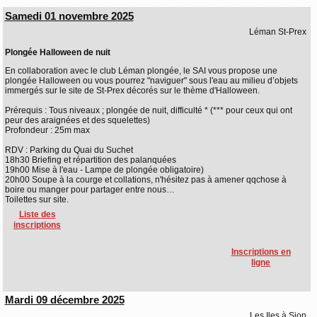
Samedi 01 novembre 2025
Léman St-Prex
Plongée Halloween de nuit
En collaboration avec le club Léman plongée, le SAI vous propose une
plongée Halloween ou vous pourrez "naviguer" sous l'eau au milieu d’objets
immergés sur le site de St-Prex décorés sur le thème d'Halloween.
Prérequis : Tous niveaux ; plongée de nuit, difficulté * (*** pour ceux qui ont
peur des araignées et des squelettes)
Profondeur : 25m max
RDV : Parking du Quai du Suchet
18h30 Briefing et répartition des palanquées
19h00 Mise à l'eau - Lampe de plongée obligatoire)
20h00 Soupe à la courge et collations, n'hésitez pas à amener qqchose à
boire ou manger pour partager entre nous…
Toilettes sur site.
Liste des
inscriptions
Inscriptions en
ligne
Mardi 09 décembre 2025
Les Iles à Sion