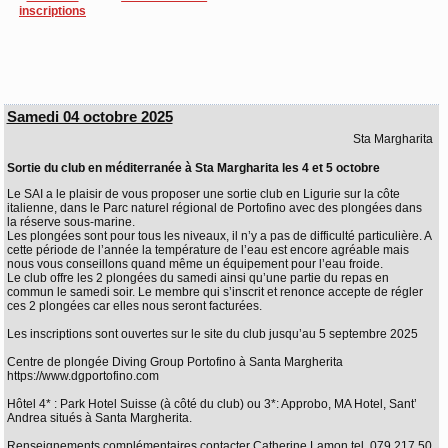
inscriptions
Samedi 04 octobre 2025
Sta Margharita
Sortie du club en méditerranée à Sta Margharita les 4 et 5 octobre
Le SAI a le plaisir de vous proposer une sortie club en Ligurie sur la côte
italienne, dans le Parc naturel régional de Portofino avec des plongées dans
la réserve sous-marine.
Les plongées sont pour tous les niveaux, il n’y a pas de difficulté particulière. A
cette période de l’année la température de l’eau est encore agréable mais
nous vous conseillons quand même un équipement pour l’eau froide.
Le club offre les 2 plongées du samedi ainsi qu’une partie du repas en
commun le samedi soir. Le membre qui s’inscrit et renonce accepte de régler
ces 2 plongées car elles nous seront facturées.
Les inscriptions sont ouvertes sur le site du club jusqu’au 5 septembre 2025
Centre de plongée Diving Group Portofino à Santa Margherita
https://www.dgportofino.com
Hôtel 4* : Park Hotel Suisse (à côté du club) ou 3*: Approbo, MA Hotel, Sant’
Andrea situés à Santa Margherita.
Renseignements complémentaires contacter Catherine Lamon tel. 079 217 50