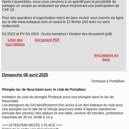
Après l’assemblée, nous vous convions à un apéritif puis la possibilité de
partager un souper au restaurant sur place moyennant une participation de
CHF 20.
Pour des questions d’organisation merci de bien vouloir vous inscrire en ligne
sur le site www.subaqua-sion.ch avant le 12 février (AG avec ou sans
restaurant).
OJ 2025 et PV AG 2024 : Accès membres / Gestion des document (pdf)
Liste des
Document PDF
inscriptions
Inscriptions en
ligne
Dimanche 06 avril 2025
Portasub à Portalban
Plongée lac de Neuchatel avec le club de Portalban
Invitation du club de plongée Portasub pour une plongée dans le lac de
Neuchatel.
Les plongeurs du SAI bénéficieront d'un accès à un des bateaux du club pour
une plongée sur le site de la Vièrge (parcours entre 4 épaves (abritant en
principe des silures), des statues et une table, environ 40 minutes, profondeur
maximale de 30 m). limité à 10 p.
>>> ATTENTION RESTE 1 PLACE <<<