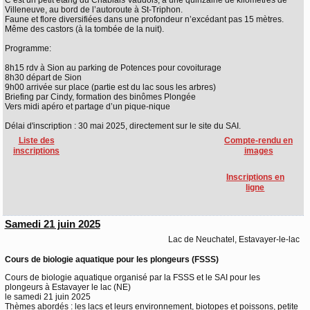
C’est un petit étang du Chablais Vaudois, à une quinzaine de kilomètres de
Villeneuve, au bord de l’autoroute à St-Triphon.
Faune et flore diversifiées dans une profondeur n’excédant pas 15 mètres.
Même des castors (à la tombée de la nuit).
Programme:
8h15 rdv à Sion au parking de Potences pour covoiturage
8h30 départ de Sion
9h00 arrivée sur place (partie est du lac sous les arbres)
Briefing par Cindy, formation des binômes Plongée
Vers midi apéro et partage d’un pique-nique
Délai d'inscription : 30 mai 2025, directement sur le site du SAI.
Liste des
Compte-rendu en
inscriptions
images
Inscriptions en
ligne
Samedi 21 juin 2025
Lac de Neuchatel, Estavayer-le-lac
Cours de biologie aquatique pour les plongeurs (FSSS)
Cours de biologie aquatique organisé par la FSSS et le SAI pour les
plongeurs à Estavayer le lac (NE)
le samedi 21 juin 2025
Thèmes abordés : les lacs et leurs environnement, biotopes et poissons, petite