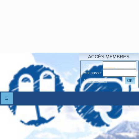
ACCÈS MEMBRES
Login
Mot passe
OK
Accés oubliés
☰