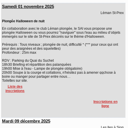
Samedi 01 novembre 2025
Léman St-Prex
Plongée Halloween de nuit
En collaboration avec le club Léman plongée, le SAI vous propose une
plongée Halloween ou vous pourrez "naviguer" sous l'eau au milieu d’objets
immergés sur le site de St-Prex décorés sur le thème d'Halloween.
Prérequis : Tous niveaux ; plongée de nuit, difficulté * (*** pour ceux qui ont
peur des araignées et des squelettes)
Profondeur : 25m max
RDV : Parking du Quai du Suchet
18h30 Briefing et répartition des palanquées
19h00 Mise à l'eau - Lampe de plongée obligatoire)
20h00 Soupe à la courge et collations, n'hésitez pas à amener qqchose à
boire ou manger pour partager entre nous…
Toilettes sur site.
Liste des
inscriptions
Inscriptions en
ligne
Mardi 09 décembre 2025
Les Iles à Sion