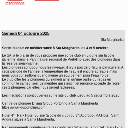
inscriptions
Samedi 04 octobre 2025
Sta Margharita
Sortie du club en méditerranée à Sta Margharita les 4 et 5 octobre
Le SAI a le plaisir de vous proposer une sortie club en Ligurie sur la côte
italienne, dans le Parc naturel régional de Portofino avec des plongées dans
la réserve sous-marine.
Les plongées sont pour tous les niveaux, il n’y a pas de difficulté particulière. A
cette période de l’année la température de l’eau est encore agréable mais
nous vous conseillons quand même un équipement pour l’eau froide.
Le club offre les 2 plongées du samedi ainsi qu’une partie du repas en
commun le samedi soir. Le membre qui s’inscrit et renonce accepte de régler
ces 2 plongées car elles nous seront facturées.
Les inscriptions sont ouvertes sur le site du club jusqu’au 5 septembre 2025
Centre de plongée Diving Group Portofino à Santa Margherita
https://www.dgportofino.com
Hôtel 4* : Park Hotel Suisse (à côté du club) ou 3*: Approbo, MA Hotel, Sant’
Andrea situés à Santa Margherita.
Renseignements complémentaires contacter Catherine Lamon tel. 079 217 50