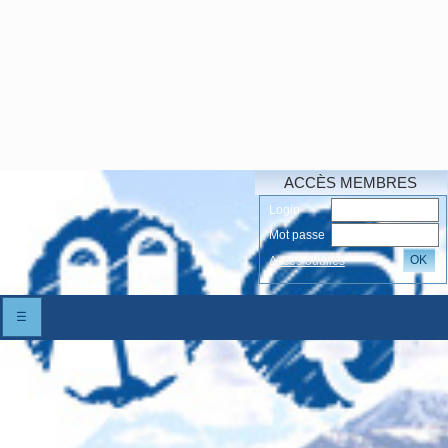
ACCÈS MEMBRES
Login
Mot passe
OK
Accés oubliés
☰