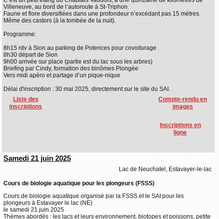
C’est un petit étang du Chablais Vaudois, à une quinzaine de kilomètres de
Villeneuve, au bord de l’autoroute à St-Triphon.
Faune et flore diversifiées dans une profondeur n’excédant pas 15 mètres.
Même des castors (à la tombée de la nuit).
Programme:
8h15 rdv à Sion au parking de Potences pour covoiturage
8h30 départ de Sion
9h00 arrivée sur place (partie est du lac sous les arbres)
Briefing par Cindy, formation des binômes Plongée
Vers midi apéro et partage d’un pique-nique
Délai d'inscription : 30 mai 2025, directement sur le site du SAI.
Liste des
Compte-rendu en
inscriptions
images
Inscriptions en
ligne
Samedi 21 juin 2025
Lac de Neuchatel, Estavayer-le-lac
Cours de biologie aquatique pour les plongeurs (FSSS)
Cours de biologie aquatique organisé par la FSSS et le SAI pour les
plongeurs à Estavayer le lac (NE)
le samedi 21 juin 2025
Thèmes abordés : les lacs et leurs environnement, biotopes et poissons, petite