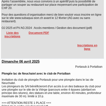
Après l’assemblée, nous vous convions à un apéritif puis la possibilité de
partager un souper au restaurant sur place moyennant une participation de
CHF 20.
Pour des questions d’organisation merci de bien vouloir vous inscrire en ligne
sur le site www.subaqua-sion.ch avant le 12 février (AG avec ou sans
restaurant).
OJ 2025 et PV AG 2024 : Accès membres / Gestion des document (pdf)
Liste des
Document PDF
inscriptions
Inscriptions en
ligne
Dimanche 06 avril 2025
Portasub à Portalban
Plongée lac de Neuchatel avec le club de Portalban
Invitation du club de plongée Portasub pour une plongée dans le lac de
Neuchatel.
Les plongeurs du SAI bénéficieront d'un accès à un des bateaux du club pour
une plongée sur le site de la Vièrge (parcours entre 4 épaves (abritant en
principe des silures), des statues et une table, environ 40 minutes, profondeur
maximale de 30 m). limité à 10 p.
>>> ATTENTION RESTE 1 PLACE <<<