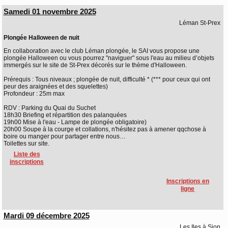
Samedi 01 novembre 2025
Léman St-Prex
Plongée Halloween de nuit
En collaboration avec le club Léman plongée, le SAI vous propose une
plongée Halloween ou vous pourrez "naviguer" sous l'eau au milieu d’objets
immergés sur le site de St-Prex décorés sur le thème d'Halloween.
Prérequis : Tous niveaux ; plongée de nuit, difficulté * (*** pour ceux qui ont
peur des araignées et des squelettes)
Profondeur : 25m max
RDV : Parking du Quai du Suchet
18h30 Briefing et répartition des palanquées
19h00 Mise à l'eau - Lampe de plongée obligatoire)
20h00 Soupe à la courge et collations, n'hésitez pas à amener qqchose à
boire ou manger pour partager entre nous…
Toilettes sur site.
Liste des
inscriptions
Inscriptions en
ligne
Mardi 09 décembre 2025
Les Iles à Sion