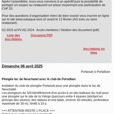
Après l’assemblée, nous vous convions à un apéritif puis la possibilité de
partager un souper au restaurant sur place moyennant une participation de
CHF 20.
Pour des questions d’organisation merci de bien vouloir vous inscrire en ligne
sur le site www.subaqua-sion.ch avant le 12 février (AG avec ou sans
restaurant).
OJ 2025 et PV AG 2024 : Accès membres / Gestion des document (pdf)
Liste des
Document PDF
inscriptions
Inscriptions en
ligne
Dimanche 06 avril 2025
Portasub à Portalban
Plongée lac de Neuchatel avec le club de Portalban
Invitation du club de plongée Portasub pour une plongée dans le lac de
Neuchatel.
Les plongeurs du SAI bénéficieront d'un accès à un des bateaux du club pour
une plongée sur le site de la Vièrge (parcours entre 4 épaves (abritant en
principe des silures), des statues et une table, environ 40 minutes, profondeur
maximale de 30 m). limité à 10 p.
>>> ATTENTION RESTE 1 PLACE <<<