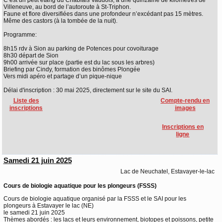
C’est un petit étang du Chablais Vaudois, à une quinzaine de kilomètres de
Villeneuve, au bord de l’autoroute à St-Triphon.
Faune et flore diversifiées dans une profondeur n’excédant pas 15 mètres.
Même des castors (à la tombée de la nuit).
Programme:
8h15 rdv à Sion au parking de Potences pour covoiturage
8h30 départ de Sion
9h00 arrivée sur place (partie est du lac sous les arbres)
Briefing par Cindy, formation des binômes Plongée
Vers midi apéro et partage d’un pique-nique
Délai d'inscription : 30 mai 2025, directement sur le site du SAI.
Liste des
Compte-rendu en
inscriptions
images
Inscriptions en
ligne
Samedi 21 juin 2025
Lac de Neuchatel, Estavayer-le-lac
Cours de biologie aquatique pour les plongeurs (FSSS)
Cours de biologie aquatique organisé par la FSSS et le SAI pour les
plongeurs à Estavayer le lac (NE)
le samedi 21 juin 2025
Thèmes abordés : les lacs et leurs environnement, biotopes et poissons, petite