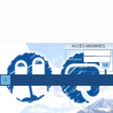
ACCÈS MEMBRES
Login
Mot passe
OK
Accés oubliés
☰