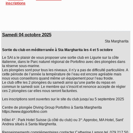
inscriptions
Samedi 04 octobre 2025
Sta Margharita
Sortie du club en méditerranée à Sta Margharita les 4 et 5 octobre
Le SAI a le plaisir de vous proposer une sortie club en Ligurie sur la côte
italienne, dans le Parc naturel régional de Portofino avec des plongées dans
la réserve sous-marine.
Les plongées sont pour tous les niveaux, il n’y a pas de difficulté particulière. A
cette période de l’année la température de l’eau est encore agréable mais
nous vous conseillons quand même un équipement pour l’eau froide.
Le club offre les 2 plongées du samedi ainsi qu’une partie du repas en
commun le samedi soir. Le membre qui s’inscrit et renonce accepte de régler
ces 2 plongées car elles nous seront facturées.
Les inscriptions sont ouvertes sur le site du club jusqu’au 5 septembre 2025
Centre de plongée Diving Group Portofino à Santa Margherita
https://www.dgportofino.com
Hôtel 4* : Park Hotel Suisse (à côté du club) ou 3*: Approbo, MA Hotel, Sant’
Andrea situés à Santa Margherita.
Renseignements complémentaires contacter Catherine Lamon tel. 079 217 50