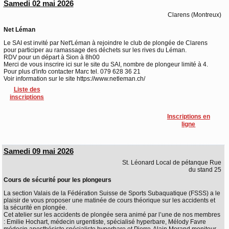
Samedi 02 mai 2026
Clarens (Montreux)
Net Léman
Le SAI est invité par Net'Léman à rejoindre le club de plongée de Clarens
pour participer au ramassage des déchets sur les rives du Léman.
RDV pour un départ à Sion à 8h00
Merci de vous inscrire ici sur le site du SAI, nombre de plongeur limité à 4.
Pour plus d'info contacter Marc tel. 079 628 36 21
Voir information sur le site https://www.netleman.ch/
Liste des
inscriptions
Inscriptions en
ligne
Samedi 09 mai 2026
St. Léonard Local de pétanque Rue
du stand 25
Cours de sécurité pour les plongeurs
La section Valais de la Fédération Suisse de Sports Subaquatique (FSSS) a le
plaisir de vous proposer une matinée de cours théorique sur les accidents et
la sécurité en plongée.
Cet atelier sur les accidents de plongée sera animé par l’une de nos membres
: Emilie Hochart, médecin urgentiste, spécialisé hyperbare, Mélody Favre