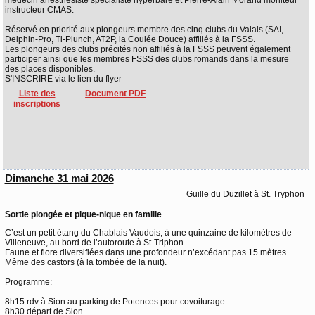
médecin anesthésiste spécialiste hyperbare et Pierre-Alain Morand moniteur
instructeur CMAS.
Réservé en priorité aux plongeurs membre des cinq clubs du Valais (SAI,
Delphin-Pro, Ti-Plunch, AT2P, la Coulée Douce) affiliés à la FSSS.
Les plongeurs des clubs précités non affiliés à la FSSS peuvent également
participer ainsi que les membres FSSS des clubs romands dans la mesure
des places disponibles.
S'INSCRIRE via le lien du flyer
Liste des
Document PDF
inscriptions
Dimanche 31 mai 2026
Guille du Duzillet à St. Tryphon
Sortie plongée et pique-nique en famille
C’est un petit étang du Chablais Vaudois, à une quinzaine de kilomètres de
Villeneuve, au bord de l’autoroute à St-Triphon.
Faune et flore diversifiées dans une profondeur n’excédant pas 15 mètres.
Même des castors (à la tombée de la nuit).
Programme:
8h15 rdv à Sion au parking de Potences pour covoiturage
8h30 départ de Sion