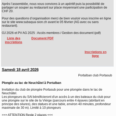
Après l’assemblée, nous vous convions à un apéritif puis la possibilité de
partager un souper au restaurant sur place moyennant une participation de
CHF 20.
Pour des questions d’organisation merci de bien vouloir vous inscrire en ligne
sur le site www.subaqua-sion.ch avant le 05 février (AG avec ou sans
restaurant).
OJ 2026 et PV AG 2025 : Accès membres / Gestion des document (pdf)
Liste des
Document PDF
inscriptions
Inscriptions en
ligne
Samedi 18 avril 2026
Portalban club Portasub
Plongée au lac de Neuchâtel à Portalban
Invitation du club de plongée Portasub pour une plongée dans le lac de
Neuchâtel.
Les plongeurs du SAI bénéficieront d'un accès à un des bateaux du club pour
une plongée sur le site de la Vièrge (parcours entre 4 épaves (abritant en
principe des silures), des statues et une table, environ 40 minutes, profondeur
maximale de 30 m). Limité à 10 plongeurs
>>> ATTENTION Reste 2 places <<<