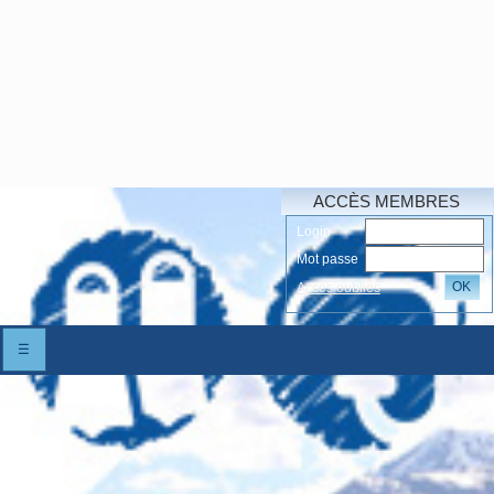
ACCÈS MEMBRES
Login
Mot passe
OK
Accés oubliés
☰