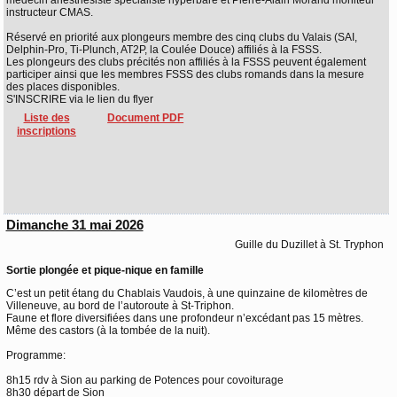
médecin anesthésiste spécialiste hyperbare et Pierre-Alain Morand moniteur
instructeur CMAS.
Réservé en priorité aux plongeurs membre des cinq clubs du Valais (SAI,
Delphin-Pro, Ti-Plunch, AT2P, la Coulée Douce) affiliés à la FSSS.
Les plongeurs des clubs précités non affiliés à la FSSS peuvent également
participer ainsi que les membres FSSS des clubs romands dans la mesure
des places disponibles.
S'INSCRIRE via le lien du flyer
Liste des
Document PDF
inscriptions
Dimanche 31 mai 2026
Guille du Duzillet à St. Tryphon
Sortie plongée et pique-nique en famille
C’est un petit étang du Chablais Vaudois, à une quinzaine de kilomètres de
Villeneuve, au bord de l’autoroute à St-Triphon.
Faune et flore diversifiées dans une profondeur n’excédant pas 15 mètres.
Même des castors (à la tombée de la nuit).
Programme:
8h15 rdv à Sion au parking de Potences pour covoiturage
8h30 départ de Sion