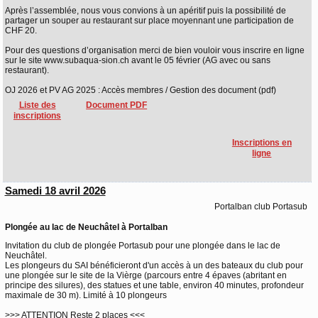
Après l’assemblée, nous vous convions à un apéritif puis la possibilité de
partager un souper au restaurant sur place moyennant une participation de
CHF 20.
Pour des questions d’organisation merci de bien vouloir vous inscrire en ligne
sur le site www.subaqua-sion.ch avant le 05 février (AG avec ou sans
restaurant).
OJ 2026 et PV AG 2025 : Accès membres / Gestion des document (pdf)
Liste des
Document PDF
inscriptions
Inscriptions en
ligne
Samedi 18 avril 2026
Portalban club Portasub
Plongée au lac de Neuchâtel à Portalban
Invitation du club de plongée Portasub pour une plongée dans le lac de
Neuchâtel.
Les plongeurs du SAI bénéficieront d'un accès à un des bateaux du club pour
une plongée sur le site de la Vièrge (parcours entre 4 épaves (abritant en
principe des silures), des statues et une table, environ 40 minutes, profondeur
maximale de 30 m). Limité à 10 plongeurs
>>> ATTENTION Reste 2 places <<<