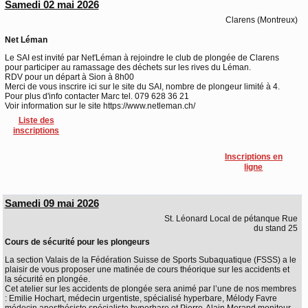
Samedi 02 mai 2026
Clarens (Montreux)
Net Léman
Le SAI est invité par Net'Léman à rejoindre le club de plongée de Clarens
pour participer au ramassage des déchets sur les rives du Léman.
RDV pour un départ à Sion à 8h00
Merci de vous inscrire ici sur le site du SAI, nombre de plongeur limité à 4.
Pour plus d'info contacter Marc tel. 079 628 36 21
Voir information sur le site https://www.netleman.ch/
Liste des
inscriptions
Inscriptions en
ligne
Samedi 09 mai 2026
St. Léonard Local de pétanque Rue
du stand 25
Cours de sécurité pour les plongeurs
La section Valais de la Fédération Suisse de Sports Subaquatique (FSSS) a le
plaisir de vous proposer une matinée de cours théorique sur les accidents et
la sécurité en plongée.
Cet atelier sur les accidents de plongée sera animé par l’une de nos membres
: Emilie Hochart, médecin urgentiste, spécialisé hyperbare, Mélody Favre