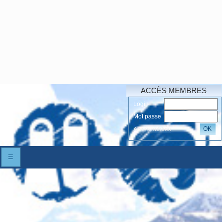
ACCÈS MEMBRES
Login
Mot passe
OK
Accés oubliés
☰