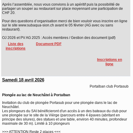
Après l’assemblée, nous vous convions à un apéritif puis la possibilité de
partager un souper au restaurant sur place moyennant une participation de
CHF 20.
Pour des questions d’organisation merci de bien vouloir vous inscrire en ligne
sur le site www.subaqua-sion.ch avant le 05 février (AG avec ou sans
restaurant).
OJ 2026 et PV AG 2025 : Accès membres / Gestion des document (pdf)
Liste des
Document PDF
inscriptions
Inscriptions en
ligne
Samedi 18 avril 2026
Portalban club Portasub
Plongée au lac de Neuchâtel à Portalban
Invitation du club de plongée Portasub pour une plongée dans le lac de
Neuchâtel.
Les plongeurs du SAI bénéficieront d'un accès à un des bateaux du club pour
une plongée sur le site de la Vièrge (parcours entre 4 épaves (abritant en
principe des silures), des statues et une table, environ 40 minutes, profondeur
maximale de 30 m). Limité à 10 plongeurs
>>> ATTENTION Reste 2 places <<<