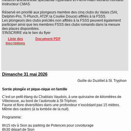
médecin anesthésiste spécialiste hyperbare et Pierre-Alain Morand moniteur
instructeur CMAS.
Réservé en priorité aux plongeurs membre des cinq clubs du Valais (SAI,
Delphin-Pro, Ti-Plunch, AT2P, la Coulée Douce) affiliés à la FSSS.
Les plongeurs des clubs précités non affiliés à la FSSS peuvent également
participer ainsi que les membres FSSS des clubs romands dans la mesure
des places disponibles.
S'INSCRIRE via le lien du flyer
Liste des
Document PDF
inscriptions
Dimanche 31 mai 2026
Guille du Duzillet à St. Tryphon
Sortie plongée et pique-nique en famille
C’est un petit étang du Chablais Vaudois, à une quinzaine de kilomètres de
Villeneuve, au bord de l’autoroute à St-Triphon.
Faune et flore diversifiées dans une profondeur n’excédant pas 15 mètres.
Même des castors (à la tombée de la nuit).
Programme:
8h15 rdv à Sion au parking de Potences pour covoiturage
8h30 départ de Sion