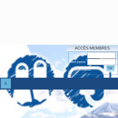
ACCÈS MEMBRES
Login
Mot passe
OK
Accés oubliés
☰