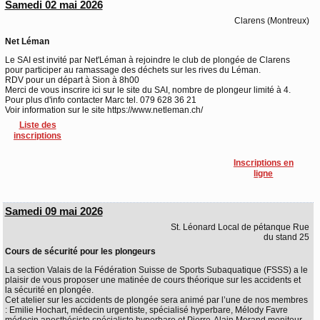
Samedi 02 mai 2026
Clarens (Montreux)
Net Léman
Le SAI est invité par Net'Léman à rejoindre le club de plongée de Clarens
pour participer au ramassage des déchets sur les rives du Léman.
RDV pour un départ à Sion à 8h00
Merci de vous inscrire ici sur le site du SAI, nombre de plongeur limité à 4.
Pour plus d'info contacter Marc tel. 079 628 36 21
Voir information sur le site https://www.netleman.ch/
Liste des
inscriptions
Inscriptions en
ligne
Samedi 09 mai 2026
St. Léonard Local de pétanque Rue
du stand 25
Cours de sécurité pour les plongeurs
La section Valais de la Fédération Suisse de Sports Subaquatique (FSSS) a le
plaisir de vous proposer une matinée de cours théorique sur les accidents et
la sécurité en plongée.
Cet atelier sur les accidents de plongée sera animé par l’une de nos membres
: Emilie Hochart, médecin urgentiste, spécialisé hyperbare, Mélody Favre