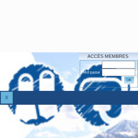
ACCÈS MEMBRES
Login
Mot passe
OK
Accés oubliés
☰