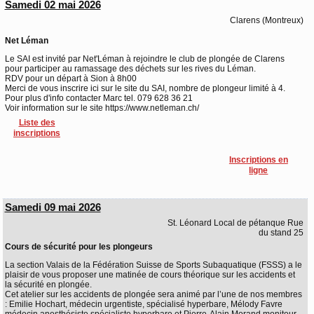
Samedi 02 mai 2026
Clarens (Montreux)
Net Léman
Le SAI est invité par Net'Léman à rejoindre le club de plongée de Clarens
pour participer au ramassage des déchets sur les rives du Léman.
RDV pour un départ à Sion à 8h00
Merci de vous inscrire ici sur le site du SAI, nombre de plongeur limité à 4.
Pour plus d'info contacter Marc tel. 079 628 36 21
Voir information sur le site https://www.netleman.ch/
Liste des
inscriptions
Inscriptions en
ligne
Samedi 09 mai 2026
St. Léonard Local de pétanque Rue
du stand 25
Cours de sécurité pour les plongeurs
La section Valais de la Fédération Suisse de Sports Subaquatique (FSSS) a le
plaisir de vous proposer une matinée de cours théorique sur les accidents et
la sécurité en plongée.
Cet atelier sur les accidents de plongée sera animé par l’une de nos membres
: Emilie Hochart, médecin urgentiste, spécialisé hyperbare, Mélody Favre