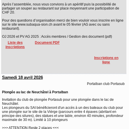
Après l’assemblée, nous vous convions à un apéritif puis la possibilité de
partager un souper au restaurant sur place moyennant une participation de
CHF 20.
Pour des questions d’organisation merci de bien vouloir vous inscrire en ligne
sur le site www.subaqua-sion.ch avant le 05 février (AG avec ou sans
restaurant).
OJ 2026 et PV AG 2025 : Accès membres / Gestion des document (pdf)
Liste des
Document PDF
inscriptions
Inscriptions en
ligne
Samedi 18 avril 2026
Portalban club Portasub
Plongée au lac de Neuchâtel à Portalban
Invitation du club de plongée Portasub pour une plongée dans le lac de
Neuchâtel.
Les plongeurs du SAI bénéficieront d'un accès à un des bateaux du club pour
une plongée sur le site de la Vièrge (parcours entre 4 épaves (abritant en
principe des silures), des statues et une table, environ 40 minutes, profondeur
maximale de 30 m). Limité à 10 plongeurs
>>> ATTENTION Reste 2 places <<<