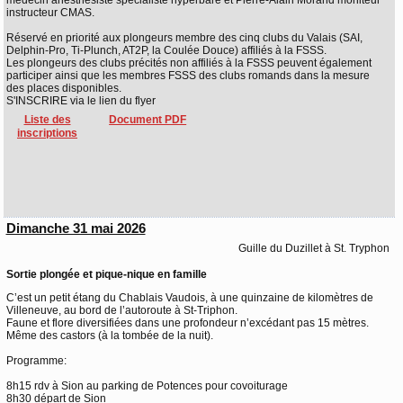
médecin anesthésiste spécialiste hyperbare et Pierre-Alain Morand moniteur
instructeur CMAS.
Réservé en priorité aux plongeurs membre des cinq clubs du Valais (SAI,
Delphin-Pro, Ti-Plunch, AT2P, la Coulée Douce) affiliés à la FSSS.
Les plongeurs des clubs précités non affiliés à la FSSS peuvent également
participer ainsi que les membres FSSS des clubs romands dans la mesure
des places disponibles.
S'INSCRIRE via le lien du flyer
Liste des
Document PDF
inscriptions
Dimanche 31 mai 2026
Guille du Duzillet à St. Tryphon
Sortie plongée et pique-nique en famille
C’est un petit étang du Chablais Vaudois, à une quinzaine de kilomètres de
Villeneuve, au bord de l’autoroute à St-Triphon.
Faune et flore diversifiées dans une profondeur n’excédant pas 15 mètres.
Même des castors (à la tombée de la nuit).
Programme:
8h15 rdv à Sion au parking de Potences pour covoiturage
8h30 départ de Sion