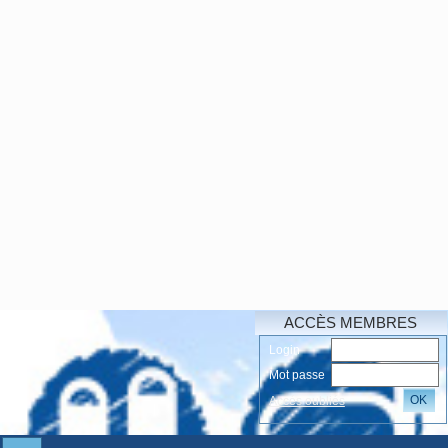
ACCÈS MEMBRES
Login
Mot passe
OK
Accés oubliés