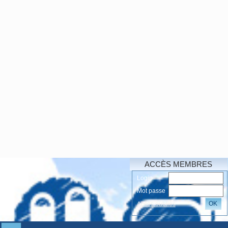
ACCÈS MEMBRES
Login
Mot passe
OK
Accés oubliés