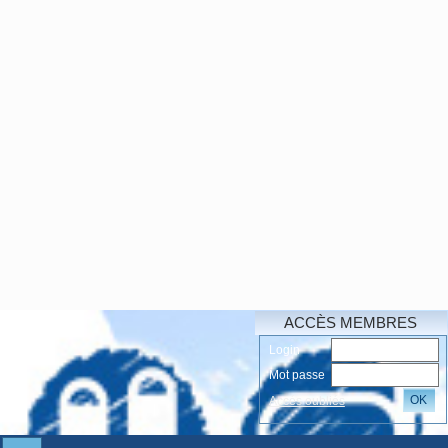
ACCÈS MEMBRES
Login
Mot passe
OK
Accés oubliés