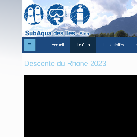
☰
Accueil
Le Club
Les activités
Un peu d'histoire
Descente du Rhone 2023
Les Statuts du club
Le comité
Les membres du club
La Cabane des Iles
Le domaine des Iles
Adhérer/Devenir membre