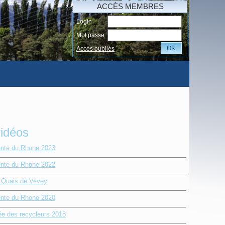
ACCÈS MEMBRES
Login
Mot passe
OK
Accés oubliés
vidéos
nte du Rhone 2023
nte du Rhone 2022
e Quais de Vevey
nte du Rhone 2020
ée des recycleurs 2018