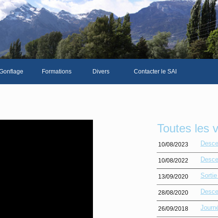
Gonflage
Formations
Divers
Contacter le SAI
La galerie photos complète
Le Livre d'or du SAI
Les news du club
Toutes les 
Vidéos
Desce
10/08/2023
Documents divers
Desce
10/08/2022
Piscine Sion
Sorti
13/09/2020
Desce
28/08/2020
Journ
26/09/2018