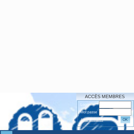
ACCÈS MEMBRES
Login
Mot passe
OK
Accés oubliés