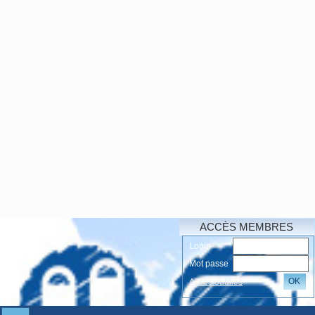
ACCÈS MEMBRES
Login
Mot passe
OK
Accés oubliés