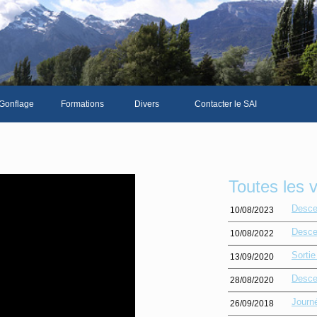
Gonflage
Formations
Divers
Contacter le SAI
La galerie photos complète
Le Livre d'or du SAI
Les news du club
Toutes les 
Vidéos
Desce
10/08/2023
Documents divers
Desce
10/08/2022
Piscine Sion
Sorti
13/09/2020
Desce
28/08/2020
Journ
26/09/2018