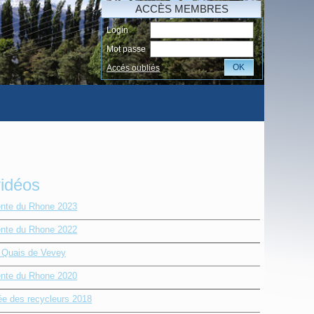
ACCÈS MEMBRES
Login
Mot passe
OK
Accés oubliés
vidéos
nte du Rhone 2023
nte du Rhone 2022
e Quais de Vevey
nte du Rhone 2020
ée des recycleurs 2018