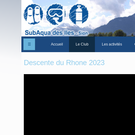
☰
Accueil
Le Club
Les activités
Un peu d'histoire
Descente du Rhone 2023
Les Statuts du club
Le comité
Les membres du club
La Cabane des Iles
Le domaine des Iles
Adhérer/Devenir membre