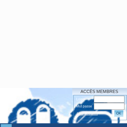
ACCÈS MEMBRES
Login
Mot passe
OK
Accés oubliés