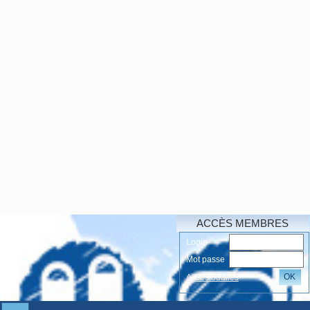
ACCÈS MEMBRES
Login
Mot passe
OK
Accés oubliés