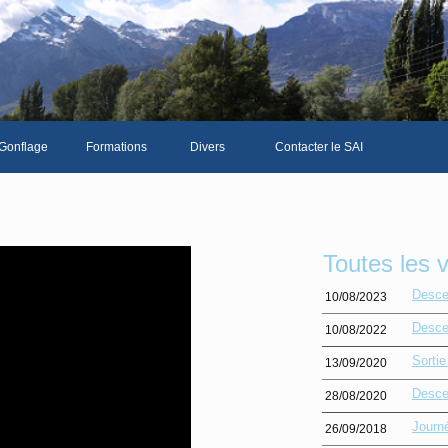
Gonflage
Formations
Divers
Contacter le SAI
La galerie photos complète
Le Livre d'or du SAI
Les news du club
Toutes les 
Vidéos
Desce
10/08/2023
Documents divers
Desce
10/08/2022
Piscine Sion
Sorti
13/09/2020
Desce
28/08/2020
Journ
26/09/2018