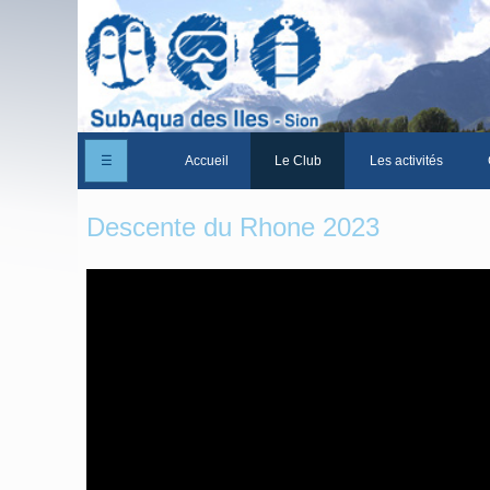
☰
Accueil
Le Club
Les activités
Un peu d'histoire
Descente du Rhone 2023
Les Statuts du club
Le comité
Les membres du club
La Cabane des Iles
Le domaine des Iles
Adhérer/Devenir membre