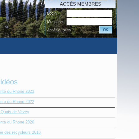
ACCÈS MEMBRES
Login
Mot passe
OK
Accés oubliés
vidéos
nte du Rhone 2023
nte du Rhone 2022
e Quais de Vevey
nte du Rhone 2020
ée des recycleurs 2018