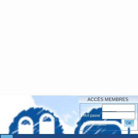
ACCÈS MEMBRES
Login
Mot passe
OK
Accés oubliés