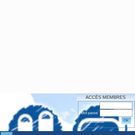
ACCÈS MEMBRES
Login
Mot passe
OK
Accés oubliés